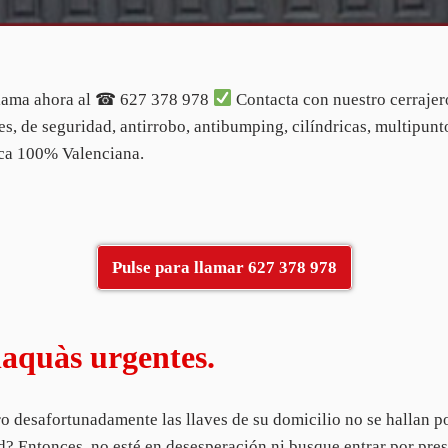
ama ahora al ☎ 627 378 978
Contacta con nuestro cerrajer
es, de seguridad, antirrobo, antibumping, cilíndricas, multipunto
ca 100% Valenciana.
Pulse para llamar 627 378 978
laquàs urgentes.
o desafortunadamente las llaves de su domicilio no se hallan po
ad? Entonces, no esté en desesperación ni busque entrar por pr