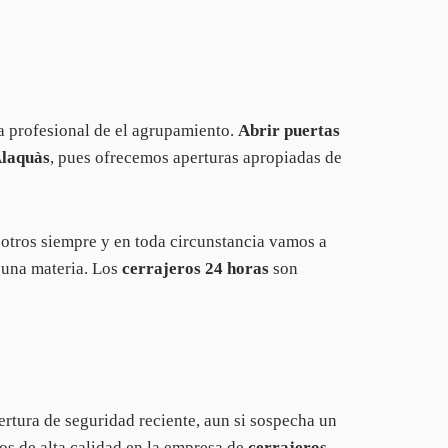
ía profesional de el agrupamiento.
Abrir puertas
Alaquàs
, pues ofrecemos aperturas apropiadas de
sotros siempre y en toda circunstancia vamos a
 una materia. Los
cerrajeros 24 horas
son
ertura de seguridad reciente, aun si sospecha un
ios de alta calidad en la empresa de
cerrajeros