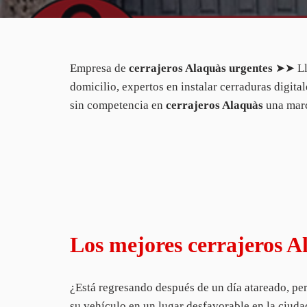
Empresa de
cerrajeros Alaquàs urgentes
➤➤ Ll
domicilio, expertos en instalar cerraduras digital
sin competencia en
cerrajeros Alaquàs
una mar
Los mejores cerrajeros A
¿Está regresando después de un día atareado, per
su vehículo en un lugar desfavorable en la ciud