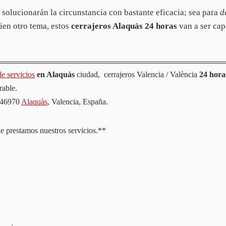
 solucionarán la circunstancia con bastante eficacia; sea para
d
ien otro tema, estos
cerrajeros Alaquàs 24 horas
van a ser cap
e servicios
en Alaquàs
ciudad, cerrajeros Valencia / València
24 hora
rable.
l 46970
Alaquàs
, Valencia, España.
e prestamos nuestros servicios.**