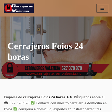
Saltar
al
contenido
Cerrajeros Foios 24
horas
Empresa de
cerrajeros Foios 24 horas
➤➤ Búsquenos ahora al
☎ 627 378 978
Contacta con nuestro cerrajero a domicilio en
Foios
cerrajería a domicilio, expertos en instalar cerraduras