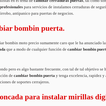
listas en el tema de
cambiar cerraduras puertas
, tal como so
 profesionales
para servicios de instalamos cerraduras de seguri
tirrobo, antipanico para puertas de negocios.
biar bombin puerta.
ar bombin moto precio sumamente caro que le ha anunciado la p
ada
que a modo de cualquier función de
cambiar bombin puer
o pero es algo bastante frecuente, con tal de tal objetivo se 
ención de
cambiar bombin puerta
y tenga excelencia, rapidez y 
ciones de soportes cerrajeros.
cada para instalar mirillas digi