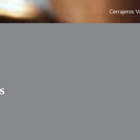
Cerrajeros V
s