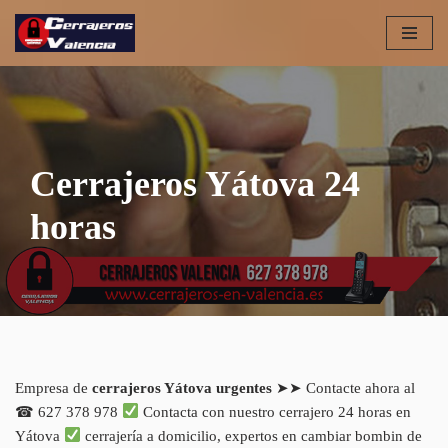
Saltar
al
contenido
Cerrajeros Yátova 24
horas
Empresa de
cerrajeros Yátova urgentes
➤➤ Contacte ahora al
☎ 627 378 978
Contacta con nuestro cerrajero 24 horas en
Yátova
cerrajería a domicilio, expertos en cambiar bombin de