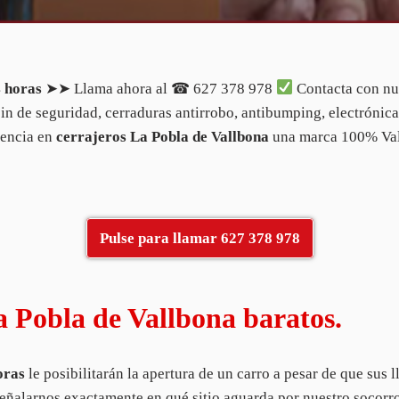
4 horas
➤➤ Llama ahora al ☎ 627 378 978
Contacta con nu
n de seguridad, cerraduras antirrobo, antibumping, electrónicas,
tencia en
cerrajeros La Pobla de Vallbona
una marca 100% Val
Pulse para llamar 627 378 978
a Pobla de Vallbona baratos.
oras
le posibilitarán la apertura de un carro a pesar de que sus 
eñalarnos exactamente en qué sitio aguarda por nuestro socorr