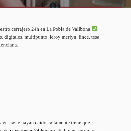
estro cerrajero 24h en La Pobla de Vallbona
 digitales, multipunto, leroy merlyn, lince, tesa,
enciana.
llaves se le hayan caído, solamente tiene que
o. En
cerrajeros 24 horas
usted tiene servicios