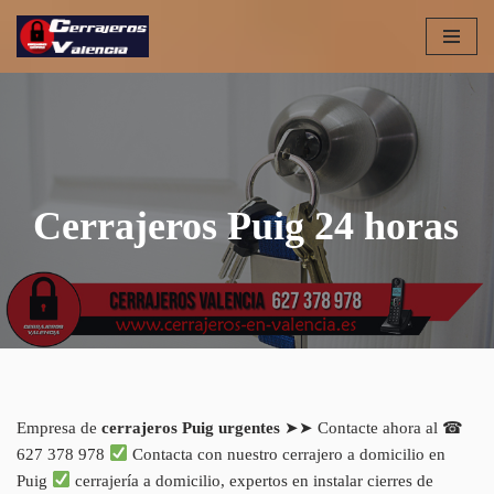
Saltar
al
contenido
Cerrajeros Puig 24 horas
Empresa de
cerrajeros Puig urgentes
➤➤ Contacte ahora al ☎
627 378 978
Contacta con nuestro cerrajero a domicilio en
Puig
cerrajería a domicilio, expertos en instalar cierres de