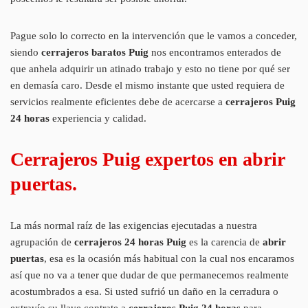
Pague solo lo correcto en la intervención que le vamos a conceder,
siendo
cerrajeros baratos Puig
nos encontramos enterados de
que anhela adquirir un atinado trabajo y esto no tiene por qué ser
en demasía caro. Desde el mismo instante que usted requiera de
servicios realmente eficientes debe de acercarse a
cerrajeros Puig
24 horas
experiencia y calidad.
Cerrajeros Puig expertos en abrir
puertas.
La más normal raíz de las exigencias ejecutadas a nuestra
agrupación de
cerrajeros 24 horas Puig
es la carencia de
abrir
puertas
, esa es la ocasión más habitual con la cual nos encaramos
así que no va a tener que dudar de que permanecemos realmente
acostumbrados a esa. Si usted sufrió un daño en la cerradura o
extravío su llave contrate a
cerrajeros Puig 24 horas
para