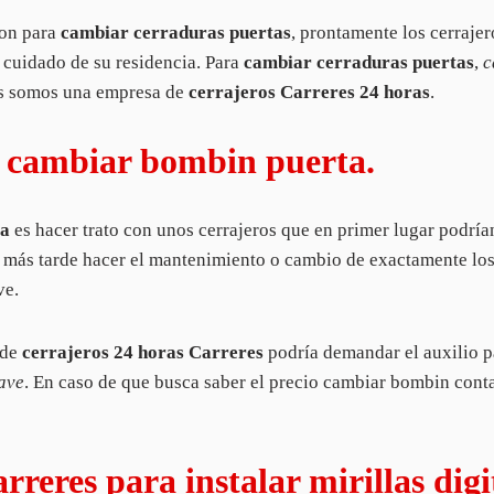
ion para
cambiar cerraduras puertas
, prontamente los cerrajer
 cuidado de su residencia. Para
cambiar cerraduras puertas
,
c
nos somos una empresa de
cerrajeros Carreres 24 horas
.
a cambiar bombin puerta.
ta
es hacer trato con unos cerrajeros que en primer lugar podrían
s y más tarde hacer el mantenimiento o cambio de exactamente l
ve.
 de
cerrajeros 24 horas Carreres
podría demandar el auxilio 
ave
. En caso de que busca saber el precio cambiar bombin cont
reres para instalar mirillas digit