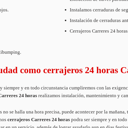
ojos.
Instalamos cerraduras de segu
Instalación de cerraduras an
Cerrajeros Carreres 24 horas
ntibumping.
udad como cerrajeros 24 horas C
y siempre y en todo circunstancia cumpliremos con las exigencias
Carreres 24 horas
realizamos instalación, mantenimiento y cam
os no se halla una hora precisa, puede acontecer por la mañana,
unos
cerrajeros Carreres 24 horas
podra ser siempre y en tod
r en un servicio, además de lograr ayudarlo aun en dias festiv