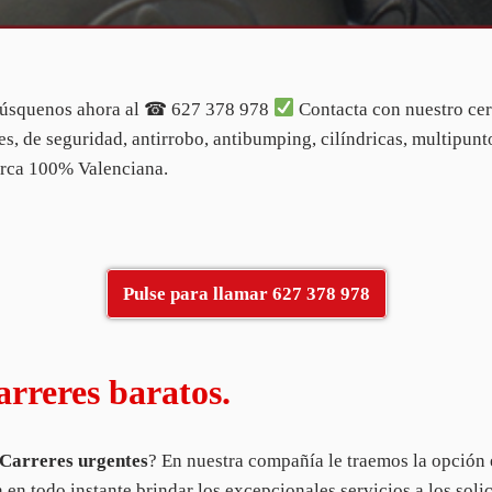
squenos ahora al ☎ 627 378 978
Contacta con nuestro cer
es, de seguridad, antirrobo, antibumping, cilíndricas, multipunto
rca 100% Valenciana.
Pulse para llamar 627 378 978
arreres baratos.
 Carreres
urgentes
? En nuestra compañía le traemos la opció
en todo instante brindar los excepcionales servicios a los soli