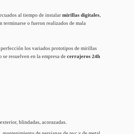
cuados al tiempo de instalar
mirillas digitales
,
in terminarse o fueron realizados de mala
 perfección los variados prototipos de mirillas
o se resuelven en la empresa de
cerrajeros 24h
 exterior, blindadas, acorazadas.
s, mantenimiento de persianas de pvc y de metal